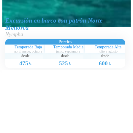
Excursión en barco con patrón Norte
Menorca
Nympha
Precios
Temporada Baja
Temporada Media
Temporada Alta
abril, mayo, octubre
junio, septiembre
julio y agosto
desde
desde
desde
475
525
600
€
€
€