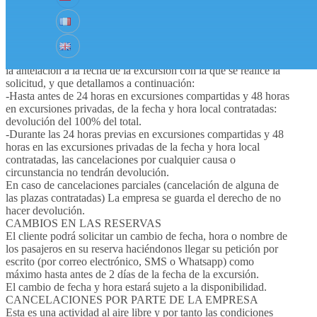
dicha reserva (por correo electrónico o vía telefónica) con una
antelación mínima de 24 horas de la fecha y hora contratada en
las excursiones compartidas, mientras que en las excursiones
privadas, deberá hacerlo con al menos 48 horas de antelación,
pudiendo asumir una penalización que vendrá determinada por
la antelación a la fecha de la excursión con la que se realice la
solicitud, y que detallamos a continuación:
-Hasta antes de
24 h
oras en excursiones compartidas y 48 horas
en excursiones privadas, de la fecha y hora local contratadas:
devolución del 100% del total.
-Durante las 24 horas previas en excursiones compartidas y 48
horas en las excursiones privadas de la fecha y hora local
contratadas, las cancelaciones por cualquier causa o
circunstancia no tendrán devolución.
En caso de cancelaciones parciales (cancelación de alguna de
las plazas contratadas) La empresa se guarda el derecho de no
hacer devolución.
CAMBIOS EN LAS RESERVAS
El cliente podrá solicitar un cambio de fecha, hora o nombre de
los pasajeros en su reserva haciéndonos llegar su petición por
escrito (por correo electrónico, SMS o Whatsapp) como
máximo hasta antes de 2 días de la fecha
de la excursión.
El cambio de fecha y hora estará sujeto a la disponibilidad.
CANCELACIONES POR PARTE DE LA EMPRESA
Esta es una actividad al aire libre y por tanto las condiciones