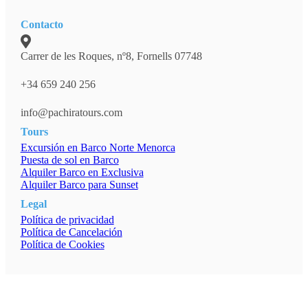
Contacto
Carrer de les Roques, nº8, Fornells 07748
+34 659 240 256
info@pachiratours.com
Tours
Excursión en Barco Norte Menorca
Puesta de sol en Barco
Alquiler Barco en Exclusiva
Alquiler Barco para Sunset
Legal
Política de privacidad
Política de Cancelación
Política de Cookies