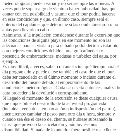
meteorológicas pueden variar y no ser siempre las idóneas. A
veces puede soplar algo de viento o haber nubosidad, hay que
contar con esa posibilidad y asumir que el tour podría hacerse
en esas condiciones y que, en último caso, siempre será el
criterio del capitán el que determine si las condiciones son o no
aptas para llevarlo a cabo.
Asimismo, si la tripulación considerase durante la excursión que
las condiciones de alguna playa en ese momento no son las
adecuadas para su visita o para el baño podrá decidir visitar otra
con mejores condiciones debido a una gran afluencia o
presencia de embarcaciones, medusas o turbidez del agua, por
ejemplo.
Es muy difícil, a veces, saber con antelación qué tiempo hará el
día programado y puede darse también el caso de que el tour
deba ser cancelado en el último momento o incluso durante el
desarrollo del mismo debido al empeoramiento de las
condiciones meteorológicas. Cada caso sería entonces analizado
para proceder a la devolución correspondiente.
Si llegado el momento de la excursión se diese cualquier causa
que imposibilite el desarrollo de la actividad programada
(incluida avería de la embarcación o indisposición del patrón),
intentaremos cambiar el paseo para otro día u hora, siempre y
cuando sea ése el deseo del cliente, se hubiese subsanado la
causa que provocó la cancelación y aún tuviésemos
disponibilidad. Si nada de lo anterior fuera posible o al cliente