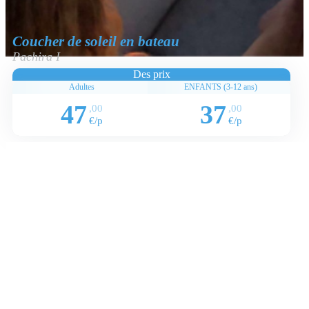
Coucher de soleil en bateau
Pachira I
Des prix
Adultes
ENFANTS (3-12 ans)
47
37
,00
,00
€/p
€/p