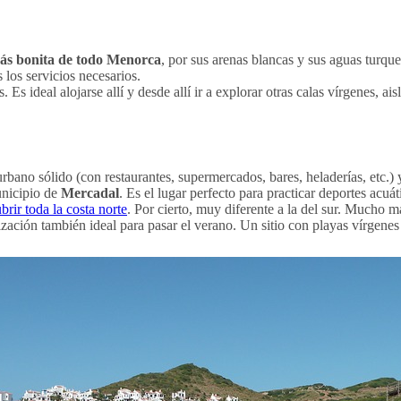
más bonita de todo Menorca
, por sus arenas blancas y sus aguas turqu
 los servicios necesarios.
s ideal alojarse allí y desde allí ir a explorar otras calas vírgenes, ai
 urbano sólido (con restaurantes, supermercados, bares, heladerías, etc.
unicipio de
Mercadal
. Es el lugar perfecto para practicar deportes acuá
brir toda la costa norte
. Por cierto, muy diferente a la del sur. Mucho m
ización también ideal para pasar el verano. Un sitio con playas vírgenes