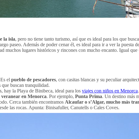
e la isla
, pero no tiene tanto turismo, así que es ideal para los que bu
argo paseo. Además de poder cenar él, es ideal para ir a ver la puesta de
d muchos lugares históricos y rincones con mucho encanto. Igual que Ciu
 Es el
pueblo de pescadores
, con casitas blancas y su peculiar arquitec
s que buscan tranquilidad.
, hay la Playa de Binibeca, ideal para los
viajes con niños en Menorca
a
veranear en Menorca
. Por ejemplo,
Punta Prima
. Un destino más m
 todo. Cerca también encontramos
Alcaufar o s’Algar, mucho más tran
desde las rocas. Apunta: Binisafuller, Canutells o Cales Coves.